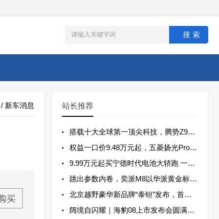
/
新车消息
站长推荐
搭载十大全球第一顶尖科技，腾势Z9S正式开启预售
权益一口价9.48万元起，五菱扬光Pro正式上市
9.99万元起买宁德时代电池大轿跑 一汽悦意08齐鲁区正式上市
跳出参数内卷，奕派M8以华派黄金标准，限时权益价16.58万起！
北京越野豪华新品牌“泰钽”发布，首款车型泰钽700预售价29.98万元起
阔境自闪耀｜海豹08上市发布会圆满收官