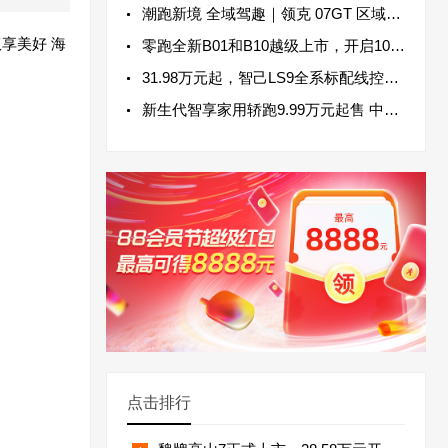
潮跑新境 全域驾趣｜领克 07GT 区域媒体试驾会圆满落幕
享美好 海
零跑全新B01和B10越级上市，开启10万级800V时代
31.98万元起，智己LS9全系标配线控转向，智己LS9 Hyper震撼上市
新生代智享家用轿跑9.99万元起售 中国一汽悦意08全球上市
点击排行