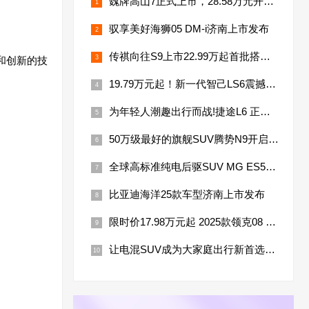
魏牌高山7正式上市，28.58万元开启MPV家庭新时代！
驭享美好海狮05 DM-i济南上市发布
传祺向往S9上市22.99万起首批搭载华为乾崑智驾ADS 4+ HarmonySpace 5
和创新的技
19.79万元起！新一代智己LS6震撼上市断代领先成 20 万级 SUV 爆品
为年轻人潮趣出行而战!捷途L6 正式上市，12.39万元起
50万级最好的旗舰SUV腾势N9开启预售，45万元起
全球高标准纯电后驱SUV MG ES5宠你自在生活，增换购惊喜价9.99万元起
比亚迪海洋25款车型济南上市发布
限时价17.98万元起 2025款领克08 EM-P正式上市
让电混SUV成为大家庭出行新首选，捷途山海L7全国上市!