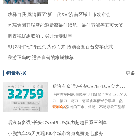
出4款车型，官方指导价20.48-23.48万元。全
新XV搭载一台2.0L水平对置发动机，匹配CVT
放释自我 燃情而至“新一代XV”济南区域上市发布会
变速箱。此 ...
奇瑞集团开瑞新能源斩获最佳续航、最佳节能等五项大奖
购置税优惠取消，买开瑞要趁早
9月23日“七”待已久 为你而来 抢购会暨百台交车仪式
秋游正当时 适合自驾的家轿推荐
销量数据
更多
后浪有多强?长安CS75PLUS实力超越日系三剑客!
济南汽车网讯 每款车型都凝聚了车企巨大的人
力、物力、财力，这些新车被寄予厚望，然后
被“推”入浩瀚的车市。但是，不是每款车型都
查看全文
能在如汪洋般的市场中激起美丽的浪花，有的
车型入市即冷，有的车型高开低走。不难发
后浪有多强?长安CS75PLUS实力超越日系三剑客!
现，市场对一款产品的检验还是非常客观的。
在紧凑级SUV领域，曾经的日系三剑客叱咤风
小鹏汽车95天实现100个城市终身免费充电服务
云，而如今再看销量排行榜，你会发现，自主