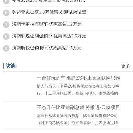
别克君越28T 尊享型上市售27.58万元
5
购起亚KX3享1.8万优惠 欢迎试乘试驾
6
济南卡罗拉有现车 优惠高达1.2万元
7
济南轩逸让利促销中 优惠高达2.5万元
8
济南昕锐促销 限时优惠高达1.5万元
9
访谈
更多
一台好玩的车 名爵ZS不止卖互联网思维
情人节当天，名爵ZS预售价发布会在上海如期举
行。十二星座脱口秀、创新小剧场、略显恶搞的
合唱团 一场大秀两个小时下来，拥有着各种年轻
王杰升任比亚迪副总裁 将推进-云轨项目
时尚的互联网元素，处处“标注”着：30岁以上人
群请在18岁小孩陪同下观看。直到最 ...
网通社从比亚迪官方获悉，比亚迪股份有限公司
（以下简称比亚迪）召开董事会，并表决通过聘
任王杰为公司副总裁，任期自本次董事会审议通