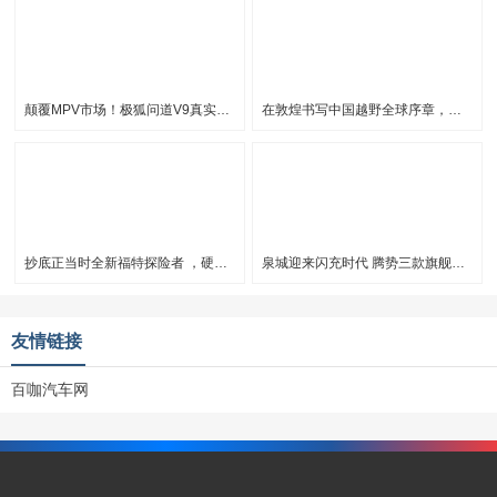
颠覆MPV市场！极狐问道V9真实试驾体验
在敦煌书写中国越野全球序章，捷途方盒子
抄底正当时全新福特探险者 ，硬核越野性价比天花板
泉城迎来闪充时代 腾势三款旗舰济南集中交付#全新腾势
友情链接
百咖汽车网