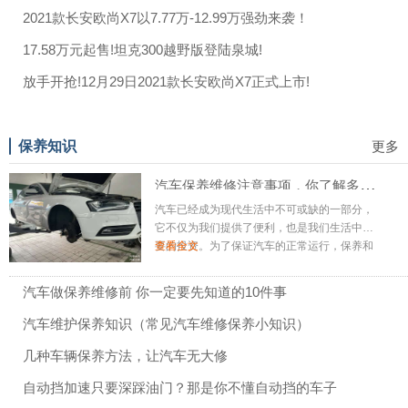
2021款长安欧尚X7以7.77万-12.99万强劲来袭！
品牌早已超越日系，成为市场的新宠。就像长
安CS75PLUS一样，自2019年上市至今，一
17.58万元起售!坦克300越野版登陆泉城!
年多的时间里，已经累计销售20万辆，叱咤15
万元级别SUV市场，将日系三剑客远远甩在身
放手开抢!12月29日2021款长安欧尚X7正式上市!
后。
保养知识
更多
汽车保养维修注意事项，你了解多少？
汽车已经成为现代生活中不可或缺的一部分，
它不仅为我们提供了便利，也是我们生活中重
要的投资。为了保证汽车的正常运行，保养和
查看全文
维修是必不可少的。但是，很多车主对汽车保
养维修的注意事项了解不多，今天我们就来聊
汽车做保养维修前 你一定要先知道的10件事
聊这个话题。首先，我们要明确一点，汽车保
养维修的目的是什么？是让汽车保持良好的运
汽车维护保养知识（常见汽车维修保养小知识）
行状态，延长汽车的使
几种车辆保养方法，让汽车无大修
自动挡加速只要深踩油门？那是你不懂自动挡的车子