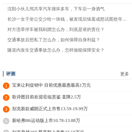
号、保险凭证号以及双方的姓名和联系方式。
沈阳小伙儿驾共享汽车撞坏多车，下车后一身酒气
拍照或视频的形式记录碰撞部位等关键信
息，在记录好事故情况后，共同签署
长沙一女子坐公交少给一块钱，被发现后恼羞成怒试图抢夺方向盘
对方违章停车被我剐蹭怎么办，到底是谁的责任？
交通事故后想私了怎么办，如何保障自身利益？
隧道内发生交通事故怎么办，怎样做能保障安全？
评测
更多
宝来让利促销中 目前优惠最惠最高1万元
1
歌诗图目前欢迎莅临赏鉴 直降2.5万
2
别克新款威朗正式上市售13.59-19.99万
3
新哈弗H6运动版上市10.78-13.88万
4