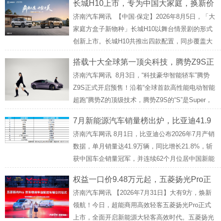
长城H10上市，专为中国大家庭，换新价
20.18万起
济南汽车网讯 【中国·保定】2026年8月5日，「大
家庭方盒子新物种」长城H10以舞台情景剧的形式
创新上市。长城H10共推出四款配置，同步覆盖大
五座和大六座双座舱布局，建议零售价20.98
搭载十大全球第一顶尖科技，腾势Z9S正
万-23.18万元；叠加上市限时权益后，长城H10限
式开启预售
济南汽车网讯 8月3日，“科技豪华智能轿车”腾势
时换新价20.18万元起，以诚意定价和暖心权益回
Z9S正式开启预售！沿着“全球首款高性能电动智能
超跑”腾势Z的顶级技术，腾势Z9S的“S”是Super，
是超级，代表超美颜值、超长续航、超强驾控和超
7月新能源汽车销量榜出炉，比亚迪41.9
级智能，为悦己生活而来。它拥有十大全球第一顶
万辆稳居榜首
济南汽车网讯 8月1日，比亚迪公布2026年7月产销
尖科技，采用优雅之势设计语言，搭载第二代刀片
数据，单月销量达41.9万辆，同比增长21.8%，斩
电池
获中国车企销量冠军，并连续62个月位居中国新能
源汽车月度销量首位。这份强劲表现延续至下半
权益一口价9.48万元起，五菱扬光Pro正
年，继2026年上半年以180.9万辆稳居中国新能源
式上市
济南汽车网讯 【2026年7月31日】大有9方，焕新
汽车销量冠军后，比亚迪下半年再启新程，以扎实
领航！今日，超能商用高效轻客五菱扬光Pro正式
的销量成绩彰
上市，全面开启新能源大轻客高效时代。五菱扬光