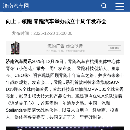
济南汽车网
官方发布
向上，领跑 零跑汽车举办成立十周年发布会
发布时间：2025-12-29 15:00:00
济南
汽车
网讯
2025年12月28日，零
跑
汽车
在杭州奥体中心体
育馆（小莲花）举办十周年发布会。
零跑科技创始人、董事
长、CEO朱江明在现场回顾零跑十年造车之路，并发布未来十
年战略规划。
发布会
上，零跑D系列首款科技豪华旗舰
SUV
-
D19迎来全球内饰首秀，首款科技豪华旗舰MPV-D99全球首秀
亮相，彰显出强大技术和产品实力。现场更有GALA乐队演唱
《追梦赤子心》，诠释零跑十年追梦之路。中国一汽和
Stellantis集团两大战略伙伴，以及来自用户、经销商、投资
人、媒体等各界嘉宾，共同见证了这一里程碑时刻。