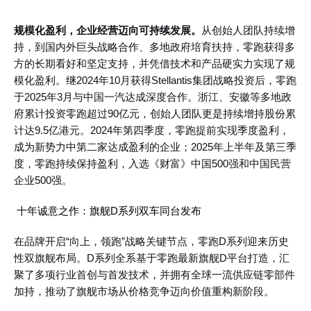
规模化盈利，企业经营迈向可持续发展。
从创始人团队持续增
持，到国内外巨头战略合作、多地政府培育扶持，零跑获得多
方的长期看好和坚定支持，并凭借技术和产品硬实力实现了规
模化盈利。继
2024年10月获得Stellantis集团战略投资后，零跑
于2025年3月与中国一汽达成深度合作。浙江、安徽等多地政
府累计投资零跑超过90亿元，创始人团队更是持续增持股份累
计达9.5亿港元。2024年第四季度，零跑提前实现季度盈利，
成为新势力中第二家达成盈利的企业；2025年上半年及第三季
度，零跑持续保持盈利，入选《财富》中国500强和中国民营
企业500强。
十年诚意之作：旗舰
D系列双车同台发布
在品牌开启
“向上，领跑”战略关键节点，零跑D系列迎来历史
性双旗舰布局。D系列全系基于零跑最新旗舰D平台打造，汇
聚了多项行业首创与首发技术，并拥有全球一流供应链零部件
加持，推动了旗舰市场从价格竞争迈向价值重构新阶段。