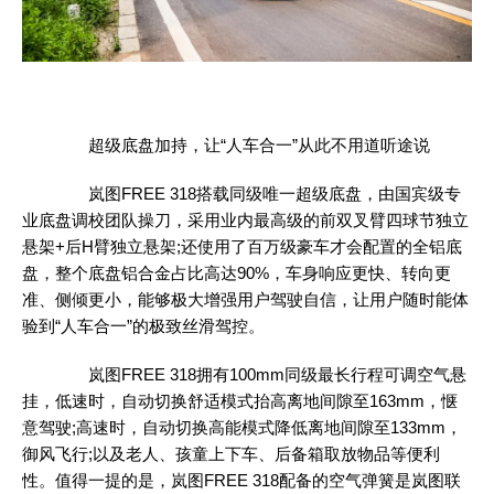
超级底盘加持，让“人车合一”从此不用道听途说
岚图FREE 318搭载同级唯一超级底盘，由国宾级专
业底盘调校团队操刀，采用业内最高级的前双叉臂四球节独立
悬架+后H臂独立悬架;还使用了百万级豪车才会配置的全铝底
盘，整个底盘铝合金占比高达90%，车身响应更快、转向更
准、侧倾更小，能够极大增强用户驾驶自信，让用户随时能体
验到“人车合一”的极致丝滑驾控。
岚图FREE 318拥有100mm同级最长行程可调空气悬
挂，低速时，自动切换舒适模式抬高离地间隙至163mm，惬
意驾驶;高速时，自动切换高能模式降低离地间隙至133mm，
御风飞行;以及老人、孩童上下车、后备箱取放物品等便利
性。值得一提的是，岚图FREE 318配备的空气弹簧是岚图联