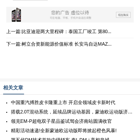
上一篇:比亚迪迎两大里程碑：泰国工厂竣工 第80...
下一篇:树立合资新能源价值标准 长安马自达MAZ...
相关文章
中国重汽搏胜皮卡隆重上市 开启全领域皮卡新时代
搭载2.0T混动系统，延续品牌运动基因，蒙迪欧运动版济南上市
领克EM-P超电双子星品鉴试驾会济南站圆满收官
精彩活动速递!全新蒙迪欧运动版即将掀起橙色风暴!
第五代DM技术首款中级轿车 秦L DM-i 亮相泉城