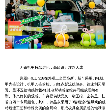
刀锋机甲持续进化，高级设计浑然天成
岚图FREE 318在外观上全面焕新，新车采用刀锋机
甲先锋设计，机甲刀锋前脸、刀锋赤影流线侧身、锋速利刃尾
翼、星环五辐动感轮毂/锋驰电掣动感轮毂共同组成硬朗有
型、体态修长的观感。车身提供钛晶灰、翡玉绿、玄英黑、杜
若白四个专属颜色，其中，钛晶灰采用了3遍喷涂2遍烘烤的独
特喷漆工艺和特殊比例的金属粉，形成极具金属质感的饱满漆