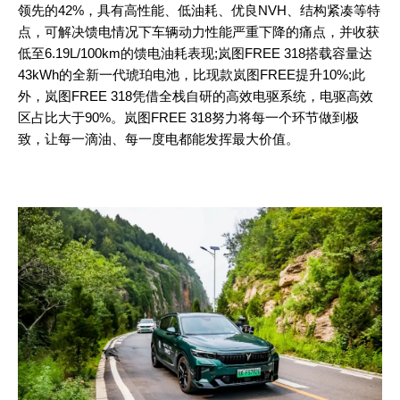
领先的42%，具有高性能、低油耗、优良NVH、结构紧凑等特
点，可解决馈电情况下车辆动力性能严重下降的痛点，并收获
低至6.19L/100km的馈电油耗表现;岚图FREE 318搭载容量达
43kWh的全新一代琥珀电池，比现款岚图FREE提升10%;此
外，岚图FREE 318凭借全栈自研的高效电驱系统，电驱高效
区占比大于90%。岚图FREE 318努力将每一个环节做到极
致，让每一滴油、每一度电都能发挥最大价值。