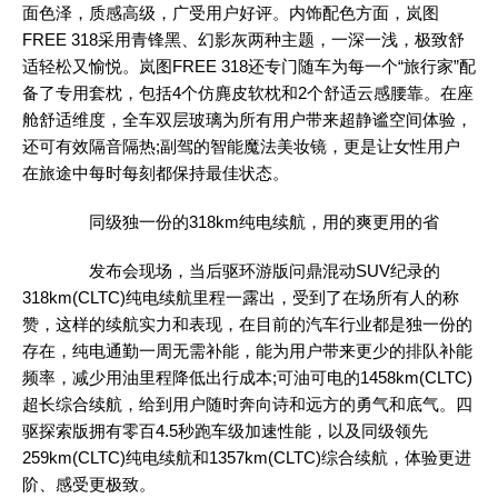
面色泽，质感高级，广受用户好评。内饰配色方面，岚图
FREE 318采用青锋黑、幻影灰两种主题，一深一浅，极致舒
适轻松又愉悦。岚图FREE 318还专门随车为每一个“旅行家”配
备了专用套枕，包括4个仿麂皮软枕和2个舒适云感腰靠。在座
舱舒适维度，全车双层玻璃为所有用户带来超静谧空间体验，
还可有效隔音隔热;副驾的智能魔法美妆镜，更是让女性用户
在旅途中每时每刻都保持最佳状态。
同级独一份的318km纯电续航，用的爽更用的省
发布会现场，当后驱环游版问鼎混动
SUV
纪录的
318km(CLTC)纯电续航里程一露出，受到了在场所有人的称
赞，这样的续航实力和表现，在目前的
汽车
行业都是独一份的
存在，纯电通勤一周无需补能，能为用户带来更少的排队补能
频率，减少用油里程降低出行成本;可油可电的1458km(CLTC)
超长综合续航，给到用户随时奔向诗和远方的勇气和底气。四
驱探索版拥有零百4.5秒跑车级加速性能，以及同级领先
259km(CLTC)纯电续航和1357km(CLTC)综合续航，体验更进
阶、感受更极致。