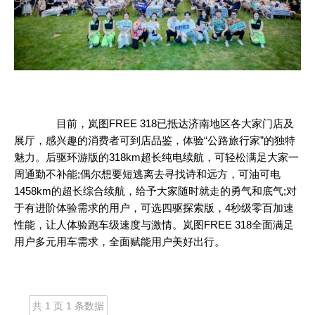
目前，岚图FREE 318已抵达济南地区各大家门店及
展厅，感兴趣的消费者可到店品鉴，体验“公路旅行家”的独特
魅力。后驱环游版的318km超长纯电续航，可轻松满足大家一
周通勤不补能;偶尔想要短逃离去寻找诗和远方，可油可电
1458km的超长综合续航，给予大家随时就走的勇气和底气;对
于有进阶体验需求的用户，可选四驱探索版，4秒级零百加速
性能，让人体验跑车级速度与激情。岚图FREE 318全面满足
用户多元用车需求，全面赋能用户美好出行。
共 1 页 1 条数据