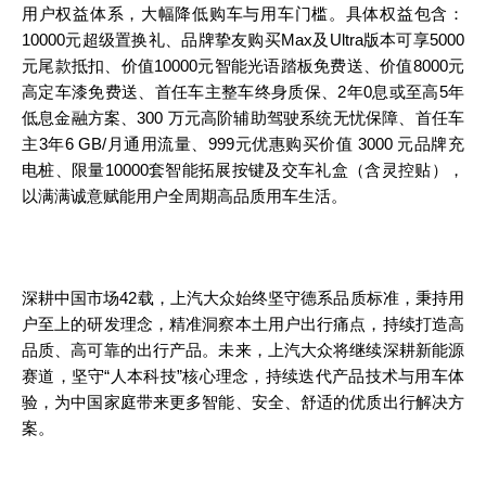
用户权益体系，大幅降低购车与用车门槛。具体权益包含：
10000元超级置换礼、品牌挚友购买Max及Ultra版本可享5000
元尾款抵扣、价值10000元智能光语踏板免费送、价值8000元
高定车漆免费送、首任车主整车终身质保、2年0息或至高5年
低息金融方案、300 万元高阶辅助驾驶系统无忧保障、首任车
主3年6 GB/月通用流量、999元优惠购买价值 3000 元品牌充
电桩、限量10000套智能拓展按键及交车礼盒（含灵控贴），
以满满诚意赋能用户全周期高品质用车生活。
深耕中国市场42载，上汽大众始终坚守德系品质标准，秉持用
户至上的研发理念，精准洞察本土用户出行痛点，持续打造高
品质、高可靠的出行产品。未来，上汽大众将继续深耕新能源
赛道，坚守“人本科技”核心理念，持续迭代产品技术与用车体
验，为中国家庭带来更多智能、安全、舒适的优质出行解决方
案。