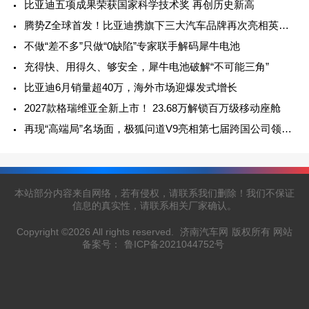
比亚迪五项成果荣获国家科学技术奖 再创历史新高
腾势Z全球首发！比亚迪携旗下三大汽车品牌再次亮相英国古德伍德速度节
不做“差不多”只做“0缺陷”专家联手解码犀牛电池
充得快、用得久、够安全，犀牛电池破解“不可能三角”
比亚迪6月销量超40万，海外市场迎爆发式增长
2027款格瑞维亚全新上市！ 23.68万解锁百万级移动座舱
再现“高端局”名场面，极狐问道V9亮相第七届跨国公司领导人青岛峰会
本站部分内容来自网络，若有侵权，请联系我们删除！我们不保证
信息的真实性，请联系相关厂家确认。
Copyright ©2026 All rights reserved.
济南汽车网
版权所有 网站
备案号：
鲁ICP备2021044752号