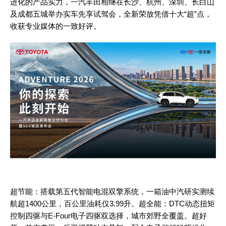
进化的产品实力，一汽丰田相继在长沙、杭州、深圳、长白山
及成都五城举办实车先享试驾会，全新荣放凭借十大“超”点，
收获专业媒体的一致好评。
超节能：搭载第五代智能电混双擎系统，一箱油中汽研实测续
航超
1400公里，百公里油耗仅3.99升。超全能：DTC动态扭矩
控制四驱与E-Four电子四驱双选择，城市郊野全覆盖。超好