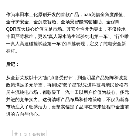
作为丰田本土化原创开发的首款产品，
bZ5凭借全角度颜值、
全守护安全、全沉浸智舱、全场景智能驾驶辅助、全保障
QDR五大核心价值立足市场。其安全性尤为突出，不仅传承
丰田严苛标准，更以“真人深水逃生试验纯电第一车”、“行业唯
一真人高速碰撞试验第一车”的卓越表现，定义了纯电安全新
标杆。
后记：
从全新荣放以十大
“超”点备受好评，到全明星产品矩阵和诚意
政策满足多元所需，再到bZ“双子星”以先进科技与亲民价格布
局主流纯电市场，都彰显了一汽丰田以用户价值为核心、多元
并进的竞争实力。这份清晰产品布局和价格策略，不仅为新春
市场注入了旺盛活力，更坚实锚定了品牌在未来征程中全速前
进的方向与信心。
共 1 页 1 条数据