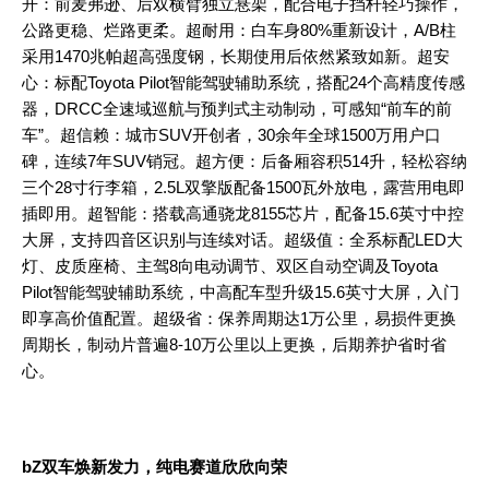
开：前麦弗逊、后双横臂独立悬架，配合电子挡杆轻巧操作，
公路更稳、烂路更柔。超耐用：白车身80%重新设计，A/B柱
采用1470兆帕超高强度钢，长期使用后依然紧致如新。超安
心：标配Toyota Pilot智能驾驶辅助系统，搭配24个高精度传感
器，DRCC全速域巡航与预判式主动制动，可感知“前车的前
车”。超信赖：城市
SUV
开创者，30余年全球1500万用户口
碑，连续7年
SUV
销冠。超方便：后备厢容积514升，轻松容纳
三个28寸行李箱，2.5L双擎版配备1500瓦外放电，露营用电即
插即用。超智能：搭载高通骁龙8155芯片，配备15.6英寸中控
大屏，支持四音区识别与连续对话。超级值：全系标配LED大
灯、皮质座椅、主驾8向电动调节、双区自动空调及Toyota
Pilot智能驾驶辅助系统，中高配车型升级15.6英寸大屏，入门
即享高价值配置。超级省：保养周期达1万公里，易损件更换
周期长，制动片普遍8-10万公里以上更换，后期养护省时省
心。
bZ双车焕新发力，纯电赛道欣欣向荣