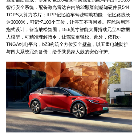
智行安全系统，配备激光雷达在内的32颗智能感知硬件及544
TOPS大算力芯片；ILPP记忆泊车驾驶辅助功能，记忆路线长
达3000米，可记忆100个车位，让停车不再困难。座舱采用环
抱式设计，营造放松氛围；15.6英寸智能大屏搭载元宝AI数据
大模型，可精准理解指令，让驾驶更轻松。此外，依托e-
TNGA纯电平台，bZ3构筑全方位安全壁垒，以五重电池防护
与四大系统冗余备份，给予乘员家人般的安心守护。