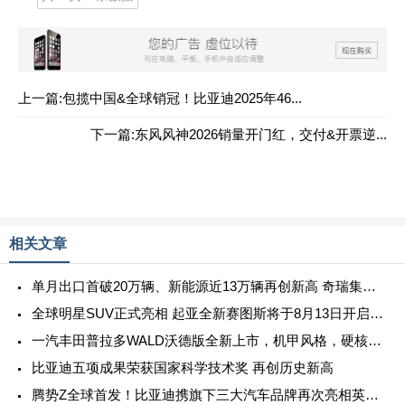
上一篇:包揽中国&全球销冠！比亚迪2025年46...
下一篇:东风风神2026销量开门红，交付&开票逆...
相关文章
单月出口首破20万辆、新能源近13万辆再创新高 奇瑞集团7月销量27.7万辆 同比增长23.3%
全球明星SUV正式亮相 起亚全新赛图斯将于8月13日开启预售
一汽丰田普拉多WALD沃德版全新上市，机甲风格，硬核来袭！
比亚迪五项成果荣获国家科学技术奖 再创历史新高
腾势Z全球首发！比亚迪携旗下三大汽车品牌再次亮相英国古德伍德速度节