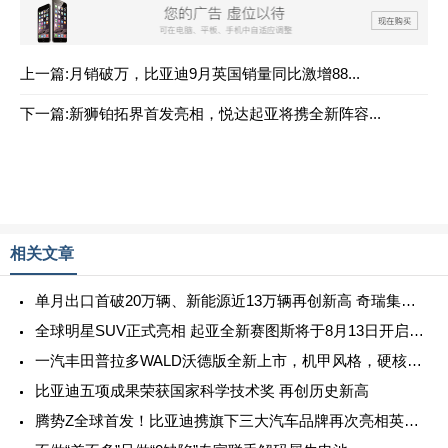
上一篇:月销破万，比亚迪9月英国销量同比激增88...
下一篇:新狮铂拓界首发亮相，悦达起亚将携全新阵容...
相关文章
单月出口首破20万辆、新能源近13万辆再创新高 奇瑞集团7月销量27.7万辆 同比增长23.3%
全球明星SUV正式亮相 起亚全新赛图斯将于8月13日开启预售
一汽丰田普拉多WALD沃德版全新上市，机甲风格，硬核来袭！
比亚迪五项成果荣获国家科学技术奖 再创历史新高
腾势Z全球首发！比亚迪携旗下三大汽车品牌再次亮相英国古德伍德速度节