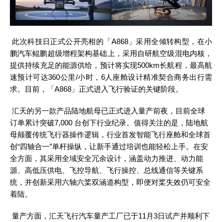
此次科技日正式公开亮相的「
A868」采用全倾转构型，在小
鹏汽车鲲鹏超级增程架构基础上，采用自研航空级混电内核，
提供持续充足的能源供给，预计将实现500km长航程，最高航
速预计可达360公里/小时，6人座舱设计精准契合商务出行需
求。目前，「A868」正式进入飞行验证的关键阶段。
汇天的另一款产品陆地航母已正式进入量产前夜，目前全球
订单累计突破
7,000 台创下行业纪录。值得关注的是，陆地航
母颠覆传统飞行器操作逻辑，行业首发智能飞行座舱和全球首
创“四轴合一”单杆操纵，让新手通过培训也能轻松上手。在安
全方面，其采用全域安全冗余设计，涵盖动力推进、动力能
源、高低压供电、飞控导航、飞行操控、总线通信等关键系
统，并创新采用六轴六桨双涵道构型，即便对桨失效仍可安全
着陆。
量产方面，汇天飞行汽车量产工厂已于
11月3日试产并顺利下