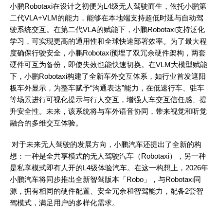
小鹏Robotaxi在设计之初便
为
L4级无人驾驶而生，依托小鹏第
二代VLA+VLM的能力，能够在本地端支持超低时延与自动驾
驶系统交互。在第二代VLA的赋能下，小鹏Robotaxi支持泛化
学习，可实现更高的通用性和全球快速部署效率。为了最大程
度确保行驶安全，小鹏Robotaxi预埋了双冗余硬件架构，两套
硬件可互为备份，即使失效也能快速切换。在VLM大模型赋能
下，小鹏Robotaxi构建了全新车外交互体系，如行业首发遮阳
板车外显示，为整车赋予“沟通表达”能力，在低速行车、驻车
等场景进行可视化提示与行人交互，增强人车交互信任感、提
升安全性。未来，该系统将与车外语音协同，带来视觉和听觉
融合的多维交互体验。
对于未来无人驾驶的发展方向，小鹏汽车还提出了全新的构
想：一种是全共享模式的无人驾驶汽车（
Robotaxi），另一种
是私享模式即有人开的L4级体验汽车。在这一构想上，2026年
小鹏汽车将同步推出全新智驾版本「Robo」，与Robotaxi同
源，拥有相同的硬件配置、安全冗余和智驾能力，配备2套智
驾模式，满足用户的多样化需求。