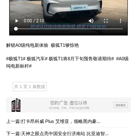
解锁A0级纯电新体验 极狐T1够惊艳
#极狐T1# 极狐
汽车
# 极狐T1将8月下旬预售敬请期待# #A0级
纯电新标杆#
共 1 页 1 条数据
上一篇:打卡昂科威 Plus 艾维亚，领略黑内豪...
下一篇:天神之眼点亮中国安全行济南站 比亚迪智...