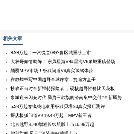
相关文章
9.99万起！一汽悦意08齐鲁区域重磅上市
大衣哥倾情助阵！ 东风星海V9&星海V6泉城重磅登场
颠覆MPV市场！极狐问道V9真实试驾体验
在敦煌书写中国越野全球序章，捷途方盒子
抄底正当时全新福特探险者 ，硬核越野性价比天花板
泉城迎来闪充时代 腾势三款旗舰济南集中交付#全新腾势
5.98万起卷疯纯电家用极狐贝塔S3真实探店测评
探店极狐问道V9 19.48万起，MPV新王者
北京越野BJ40增程长续航版上市16.98万起
智驾旗舰 风云T9L济南站荣耀上市